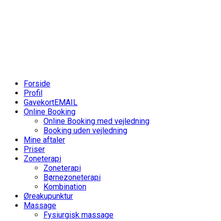
Skip
to
content
Forside
Profil
Gavekort
EMAIL
Online Booking
Online Booking med vejledning
Booking uden vejledning
Mine aftaler
Priser
Zoneterapi
Zoneterapi
Børnezoneterapi
Kombination
Øreakupunktur
Massage
Fysiurgisk massage