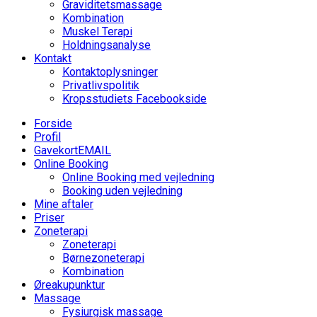
Graviditetsmassage
Kombination
Muskel Terapi
Holdningsanalyse
Kontakt
Kontaktoplysninger
Privatlivspolitik
Kropsstudiets Facebookside
Forside
Profil
Gavekort
EMAIL
Online Booking
Online Booking med vejledning
Booking uden vejledning
Mine aftaler
Priser
Zoneterapi
Zoneterapi
Børnezoneterapi
Kombination
Øreakupunktur
Massage
Fysiurgisk massage