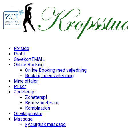
Skip
to
content
Forside
Profil
Gavekort
EMAIL
Online Booking
Online Booking med vejledning
Booking uden vejledning
Mine aftaler
Priser
Zoneterapi
Zoneterapi
Børnezoneterapi
Kombination
Øreakupunktur
Massage
Fysiurgisk massage