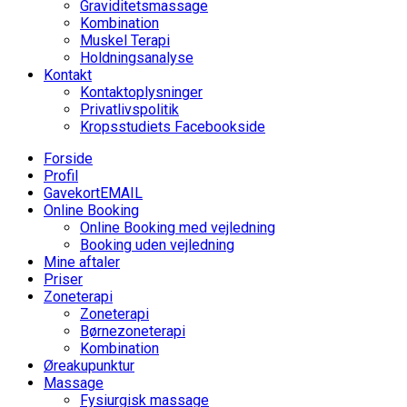
Graviditetsmassage
Kombination
Muskel Terapi
Holdningsanalyse
Kontakt
Kontaktoplysninger
Privatlivspolitik
Kropsstudiets Facebookside
Forside
Profil
Gavekort
EMAIL
Online Booking
Online Booking med vejledning
Booking uden vejledning
Mine aftaler
Priser
Zoneterapi
Zoneterapi
Børnezoneterapi
Kombination
Øreakupunktur
Massage
Fysiurgisk massage