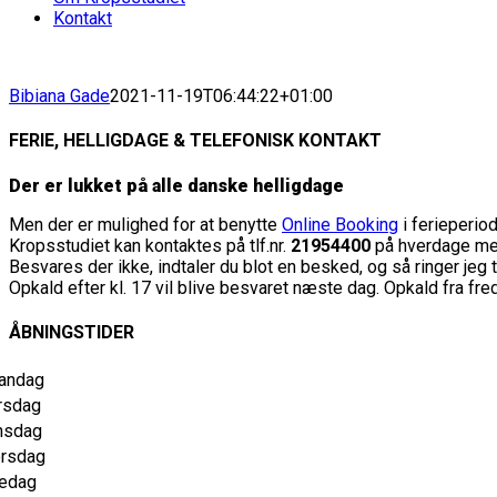
Kontakt
Bibiana Gade
2021-11-19T06:44:22+01:00
FERIE, HELLIGDAGE & TELEFONISK KONTAKT
Der er lukket på alle danske helligdage
Men der er mulighed for at benytte
Online Booking
i ferieperio
Kropsstudiet kan kontaktes på tlf.nr.
21954400
på hverdage mel
Besvares der ikke, indtaler du blot en besked, og så ringer jeg 
Opkald efter kl. 17 vil blive besvaret næste dag. Opkald fra fre
ÅBNINGSTIDER
andag
rsdag
nsdag
orsdag
redag