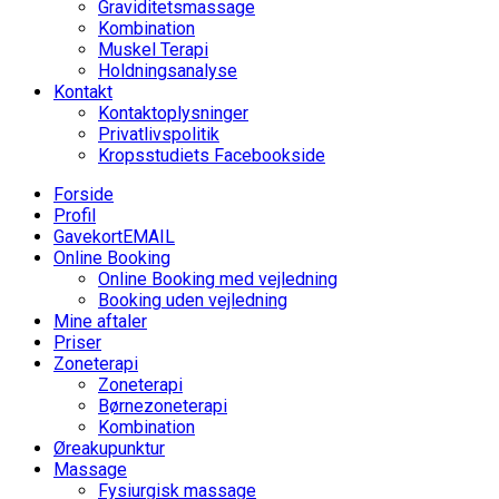
Graviditetsmassage
Kombination
Muskel Terapi
Holdningsanalyse
Kontakt
Kontaktoplysninger
Privatlivspolitik
Kropsstudiets Facebookside
Forside
Profil
Gavekort
EMAIL
Online Booking
Online Booking med vejledning
Booking uden vejledning
Mine aftaler
Priser
Zoneterapi
Zoneterapi
Børnezoneterapi
Kombination
Øreakupunktur
Massage
Fysiurgisk massage