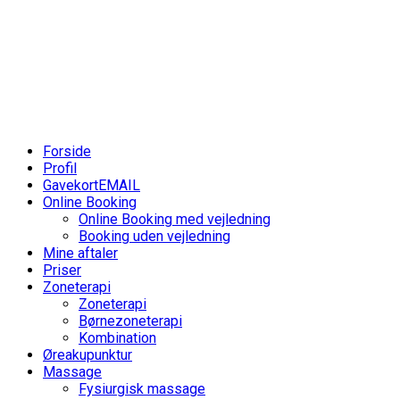
Skip
to
content
Forside
Profil
Gavekort
EMAIL
Online Booking
Online Booking med vejledning
Booking uden vejledning
Mine aftaler
Priser
Zoneterapi
Zoneterapi
Børnezoneterapi
Kombination
Øreakupunktur
Massage
Fysiurgisk massage