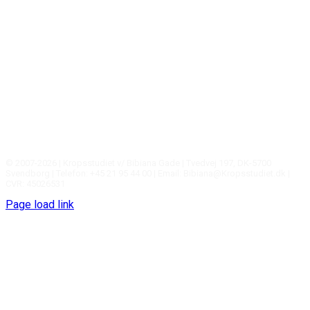
© 2007-
2026 | Kropsstudiet v/ Bibiana Gade | Tvedvej 197, DK-5700
Svendborg | Telefon: +45 21 95 44 00 | Email: Bibiana@Kropsstudiet.dk |
CVR: 45026531
Page load link
Go
to
Top