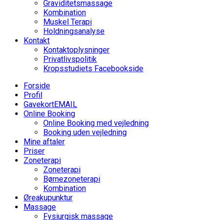
Graviditetsmassage
Kombination
Muskel Terapi
Holdningsanalyse
Kontakt
Kontaktoplysninger
Privatlivspolitik
Kropsstudiets Facebookside
Forside
Profil
Gavekort
EMAIL
Online Booking
Online Booking med vejledning
Booking uden vejledning
Mine aftaler
Priser
Zoneterapi
Zoneterapi
Børnezoneterapi
Kombination
Øreakupunktur
Massage
Fysiurgisk massage