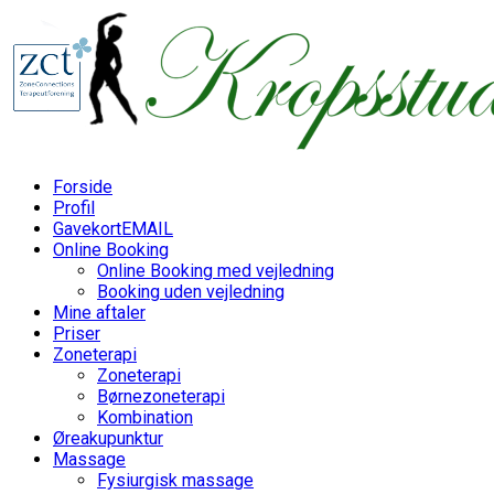
Skip
to
content
Forside
Profil
Gavekort
EMAIL
Online Booking
Online Booking med vejledning
Booking uden vejledning
Mine aftaler
Priser
Zoneterapi
Zoneterapi
Børnezoneterapi
Kombination
Øreakupunktur
Massage
Fysiurgisk massage